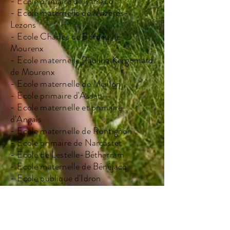
- Ecole primaire de Tarsacq
- Ecole maternelle de Mazères-
Lezons
- Ecole Charles de Bordeu de
Mourenx
- Ecole maternelle Pauline Kergomard
de Mourenx
- Ecole maternelle de Meillon
- Ecole primaire d'Assat
- Ecole maternelle et primaire
d'Angais
- Ecole maternelle de Rontignon
- Ecole primaire de Narcastet
- Ecole de Lestelle-Bétharram
- Ecole maternelle de Bénéjacq
- Ecole publique d'Idron
- Ecole publique de Morlaas
- Ecole publique de Saint Pé de
Bigorre