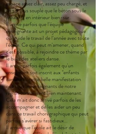
espace assez clair, assez peu chargé, et
un sol plus souple que le béton sous le
préau...), en intérieur bien-sur.
Il arrive parfois que l'équipe
enseignante ait un projet pédagogique
qui guide le travail de l'année avec toute
l'école. Ce qui peut m'amener, quand
c'est possible, à rejoindre ce thème par
le biais des ateliers danse.
Il arrive parfois également qu'un
enseignant soit inscrit aux "enfants
danseurs", cette belle manifestation
que tous les enseignants de notre
région connaissent bien maintenant.
Cela m'ait donc arrivé parfois de les
accompagner et de les aider un peu
dans ce travail chorégraphique qui peut
parfois s'avérer si fastidieux...
Il arrive que l'école ait le désir de