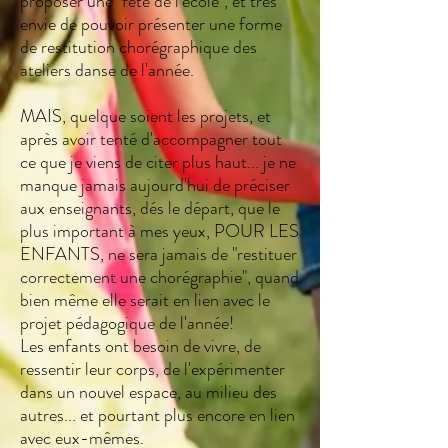
proposer une "fête de l'école", et très
envie de pouvoir présenter une forme
de restitution chorégraphique des
ateliers danse de l'année.
MAIS, quelque soient les projets, et
après avoir tenté d'accompagner tout
ce que je viens de citer plus haut... je ne
manque jamais aujourd'hui de préciser
aux enseignants, dés le départ, que le
plus important à mes yeux, POUR LES
ENFANTS, ne sera jamais de "restituer
correctement une chorégraphie", quand
bien même elle serait en lien avec le
projet pédagogique de l'année!
Les enfants ont besoin de vivre, de
ressentir leur corps, de l'expérimenter
dans un nouvel espace, au milieu des
autres... et pourtant plus encore en lien
avec eux-mêmes.