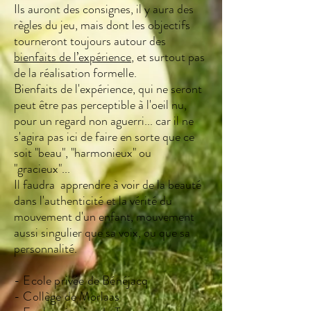
Ils auront des consignes, il y aura des
règles du jeu, mais dont les objectifs
tourneront toujours autour des
bienfaits de l’expérience
, et surtout pas
de la réalisation formelle.
Bienfaits de l'expérience, qui ne seront
peut être pas perceptible à l'oeil nu,
pour un regard non aguerri... car il ne
s'agira pas ici de faire en sorte que ce
soit "beau", "harmonieux" ou
"gracieux"...
Il faudra apprendre à voir de la beauté
dans l'authenticité et la vérité du
mouvement d'un enfant, mouvement
aussi singulier que sa voix, ou que sa
personnalité.
- Ecole privée de Bénéjacq
- Collège de Morlaas