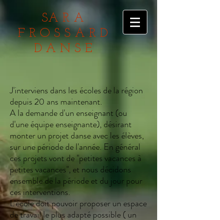
S
ARA
FROSSARD
DANSE
J'interviens dans les écoles de la région
depuis 20 ans maintenant.
A la demande d'un enseignant (ou
d'une équipe enseignante), désirant
monter un projet danse avec les élèves,
sur une période de l'année. En général
ces projets vont de "petites vacances à
petites vacances", et nous décidons
ensemble de la période et du jour pour
ces interventions.
L'école doit pouvoir proposer un espace
de travail le plus adapté possible ( un