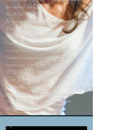
de revenir au CORPS.
A LA MATIERE...
A la perception et à la reconnaissance
d'un espace réel, en 3D...
AU "SENTIR"...
Nous avons besoin de reprendre
contact avec une musculature profonde
laissée à l'abandon, nécessaire pour
continuer à être des humains
DEBOUT.
C'est pourquoi je continue, avec foi,
passion et enthousiasme, d' intervenir
auprès de publics divers et variés,
multipliant les projets auprès de
différents partenaires sociaux.