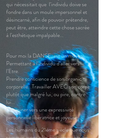
qui nécessitait que l'individu doive se
fondre dans un moule impersonnel et
désincarné, afin de pouvoir prétendre,
peut être, atteindre cette chose sacrée
à l'esthétique impalpable...
Pour moi la DANSE, est un moyen.
Permettant à l'individu d'aller vers
l'Etre.
Prendre conscience de son organicité
corporelle...Travailler AVEC son corps
plutôt que malgré lui, ou pire, contre
lui...
Cheminer vers une expressivité
personnelle libératrice et joyeuse...
Les humains du 21ème siècle que nous
sommes avons plus que jamais besoin