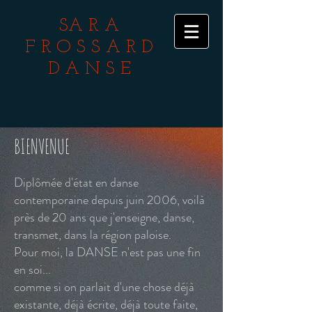
S
ARA
FROSSARD
DANSE
BIENVENUE
Diplômée d'état en danse
contemporaine depuis juin 2006, voilà
près de 20 ans que j'enseigne, danse,
transmet, dans la région paloise.
Pour moi, la DANSE n'est pas une fin
en soi...
comme si on parlait d'une chose déjà
existante, déjà écrite, déjà toute faite,